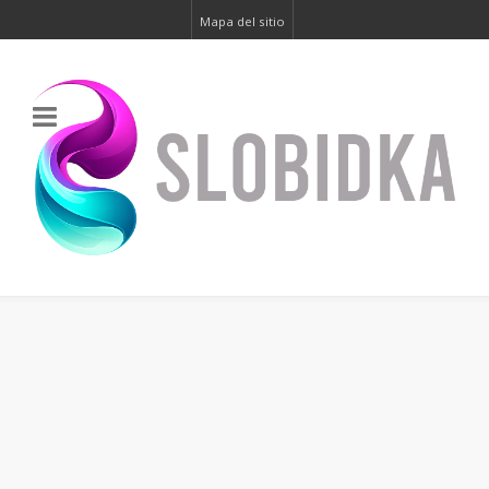
Mapa del sitio