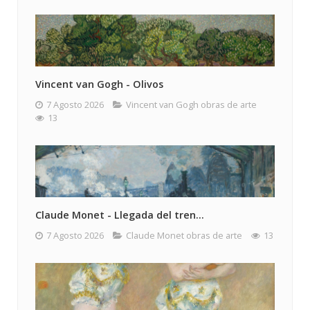
Vincent van Gogh - Olivos
7 Agosto 2026
Vincent van Gogh obras de arte
13
Claude Monet - Llegada del tren...
7 Agosto 2026
Claude Monet obras de arte
13