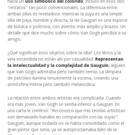
hacía un
uso simbólico del colorido
, incluso en esos dos
"retratos" tan poco convencionales. La diferencia entre
ambas sillas es reveladora: mientras la suya es una simple
silla de paja, humilde y directa, la de Gauguin es una especie
de butaca o poltrona, con asiento más amplio y brazos. Un
detalle que dice mucho sobre cómo Van Gogh percibía a su
amigo.
¿Qué significan esos objetos sobre la silla? Los libros y la
vela encendida no están ahí por casualidad.
Representan
la intelectualidad y la complejidad de Gauguin
, alguien
que Van Gogh admiraba pero también temía. La lámpara
de petróleo ilumina tenuemente la escena, creando una
atmósfera íntima pero también melancólica.
La relación entre ambos artistas era complicada. Cuando
era más joven, Van Gogh se sentía inferior a Gauguin. En
una carta le confesó: "Reconozco que mis teorías artísticas
son demasiado banales en comparación con las suyas".
Gauguin, aunque todavía no se había consolidado como el
gran pintor que sería, ya se autoproclamaba líder de la