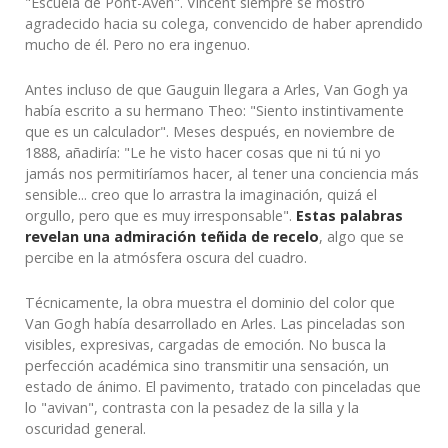
"Escuela de Pont-Aven". Vincent siempre se mostró
agradecido hacia su colega, convencido de haber aprendido
mucho de él. Pero no era ingenuo.
Antes incluso de que Gauguin llegara a Arles, Van Gogh ya
había escrito a su hermano Theo: "Siento instintivamente
que es un calculador". Meses después, en noviembre de
1888, añadiría: "Le he visto hacer cosas que ni tú ni yo
jamás nos permitiríamos hacer, al tener una conciencia más
sensible... creo que lo arrastra la imaginación, quizá el
orgullo, pero que es muy irresponsable".
Estas palabras
revelan una admiración teñida de recelo
, algo que se
percibe en la atmósfera oscura del cuadro.
Técnicamente, la obra muestra el dominio del color que
Van Gogh había desarrollado en Arles. Las pinceladas son
visibles, expresivas, cargadas de emoción. No busca la
perfección académica sino transmitir una sensación, un
estado de ánimo. El pavimento, tratado con pinceladas que
lo "avivan", contrasta con la pesadez de la silla y la
oscuridad general.