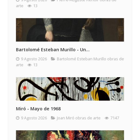
arte
13
Bartolomé Esteban Murillo - Un...
9 Agosto 2026
Bartolomé Esteban Murillo obras de
arte
13
Miró - Mayo de 1968
9 Agosto 2026
Joan Miró obras de arte
7147