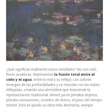
¿Qué significan realmente estos nenúfares? No son solo
flores acuáticas. Representan
la fusión total entre el
cielo y el agua
, entre lo real y su reflejo. Los colores
emergen de las profundidades y se mezclan con las nubes
reflejadas, creando una atmósfera que trasciende la
representación tradicional. Monet ya no pintaba objetos,
pintaba sensaciones, estados de ánimo, el paso del tiempo
mismo. Esta es quizás su obra más abstracta, aunque