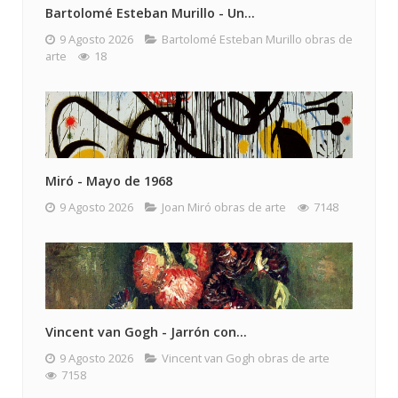
Bartolomé Esteban Murillo - Un...
9 Agosto 2026
Bartolomé Esteban Murillo obras de
arte
18
Miró - Mayo de 1968
9 Agosto 2026
Joan Miró obras de arte
7148
Vincent van Gogh - Jarrón con...
9 Agosto 2026
Vincent van Gogh obras de arte
7158