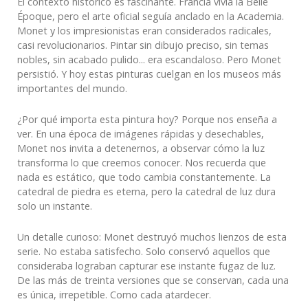
El contexto histórico es fascinante. Francia vivía la Belle
Époque, pero el arte oficial seguía anclado en la Academia.
Monet y los impresionistas eran considerados radicales,
casi revolucionarios. Pintar sin dibujo preciso, sin temas
nobles, sin acabado pulido... era escandaloso. Pero Monet
persistió. Y hoy estas pinturas cuelgan en los museos más
importantes del mundo.
¿Por qué importa esta pintura hoy? Porque nos enseña a
ver. En una época de imágenes rápidas y desechables,
Monet nos invita a detenernos, a observar cómo la luz
transforma lo que creemos conocer. Nos recuerda que
nada es estático, que todo cambia constantemente. La
catedral de piedra es eterna, pero la catedral de luz dura
solo un instante.
Un detalle curioso: Monet destruyó muchos lienzos de esta
serie. No estaba satisfecho. Solo conservó aquellos que
consideraba lograban capturar ese instante fugaz de luz.
De las más de treinta versiones que se conservan, cada una
es única, irrepetible. Como cada atardecer.