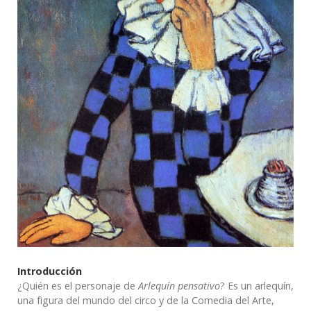
Introducción
¿Quién es el personaje de
Arlequín pensativo
? Es un arlequín,
una figura del mundo del circo y de la Comedia del Arte,