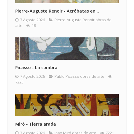
Pierre-Auguste Renoir - Acróbatas en...
7 Agosto 2026
Pierre-Auguste Renoir obras de
arte
18
Picasso - La sombra
7 Agosto 2026
Pablo Picasso obras de arte
7223
Miró - Tierra arada
7 Agosto 2026
Joan Miró obras de arte
7221