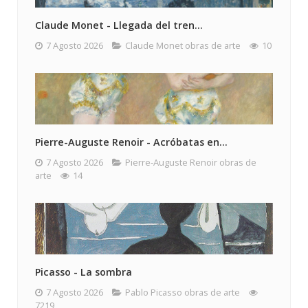
Claude Monet - Llegada del tren...
7 Agosto 2026
Claude Monet obras de arte
10
Pierre-Auguste Renoir - Acróbatas en...
7 Agosto 2026
Pierre-Auguste Renoir obras de
arte
14
Picasso - La sombra
7 Agosto 2026
Pablo Picasso obras de arte
7219