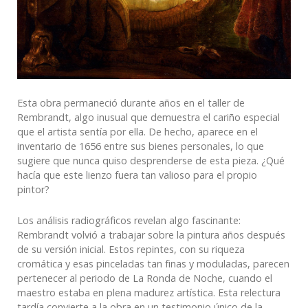
Esta obra permaneció durante años en el taller de
Rembrandt, algo inusual que demuestra el cariño especial
que el artista sentía por ella. De hecho, aparece en el
inventario de 1656 entre sus bienes personales, lo que
sugiere que nunca quiso desprenderse de esta pieza. ¿Qué
hacía que este lienzo fuera tan valioso para el propio
pintor?
Los análisis radiográficos revelan algo fascinante:
Rembrandt volvió a trabajar sobre la pintura años después
de su versión inicial. Estos repintes, con su riqueza
cromática y esas pinceladas tan finas y moduladas, parecen
pertenecer al periodo de La Ronda de Noche, cuando el
maestro estaba en plena madurez artística. Esta relectura
tardía convierte a la obra en un testimonio único de la