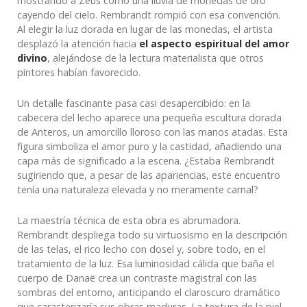
mostrando a Zeus como una lluvia de monedas de oro
cayendo del cielo. Rembrandt rompió con esa convención.
Al elegir la luz dorada en lugar de las monedas, el artista
desplazó la atención hacia
el aspecto espiritual del amor
divino
, alejándose de la lectura materialista que otros
pintores habían favorecido.
Un detalle fascinante pasa casi desapercibido: en la
cabecera del lecho aparece una pequeña escultura dorada
de Anteros, un amorcillo lloroso con las manos atadas. Esta
figura simboliza el amor puro y la castidad, añadiendo una
capa más de significado a la escena. ¿Estaba Rembrandt
sugiriendo que, a pesar de las apariencias, este encuentro
tenía una naturaleza elevada y no meramente carnal?
La maestría técnica de esta obra es abrumadora.
Rembrandt despliega todo su virtuosismo en la descripción
de las telas, el rico lecho con dosel y, sobre todo, en el
tratamiento de la luz. Esa luminosidad cálida que baña el
cuerpo de Danaë crea un contraste magistral con las
sombras del entorno, anticipando el claroscuro dramático
que caracterizaría sus obras maduras. La textura de la piel,