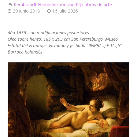
Rembrandt Harmenszoon van Rijn obras de arte
29 Junio 2018
16 Julio 2026
Año 1636, con modificaciones posteriores
Óleo sobre lienzo, 185 x 203 cm San Petersburgo, Museo
Estatal del Ermitage. Firmado y fechado "REMB(...) F 1(..)6"
Barroco holandés