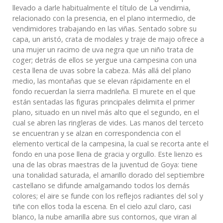
llevado a darle habitualmente el título de La vendimia,
relacionado con la presencia, en el plano intermedio, de
vendimidores trabajando en las viñas. Sentado sobre su
capa, un aristó, crata de modales y traje de majo ofrece a
una mujer un racimo de uva negra que un niño trata de
coger; detrás de ellos se yergue una campesina con una
cesta llena de uvas sobre la cabeza. Más allá del plano
medio, las montañas que se elevan rápidamente en el
fondo recuerdan la sierra madrileña. El murete en el que
están sentadas las figuras principales delimita el primer
plano, situado en un nivel más alto que el segundo, en el
cual se abren las ringleras de vides. Las manos del terceto
se encuentran y se alzan en correspondencia con el
elemento vertical de la campesina, la cual se recorta ante el
fondo en una pose llena de gracia y orgullo. Este lienzo es
una de las obras maestras de la juventud de Goya: tiene
una tonalidad saturada, el amarillo dorado del septiembre
castellano se difunde amalgamando todos los demás
colores; el aire se funde con los reflejos radiantes del sol y
tiñe con ellos toda la escena. En el cielo azul claro, casi
blanco, la nube amarilla abre sus contornos, que viran al